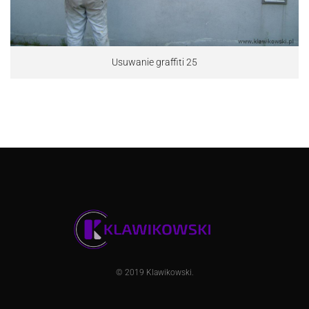
Usuwanie graffiti 25
© 2019
Klawikowski
.