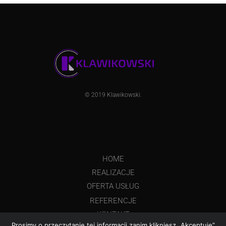
© 2019
Klawikowski
.
HOME
REALIZACJE
OFERTA USŁUG
REFERENCJE
KONTAKT
Prosimy o przeczytanie tej informacji zanim klikniesz „Akceptuję”