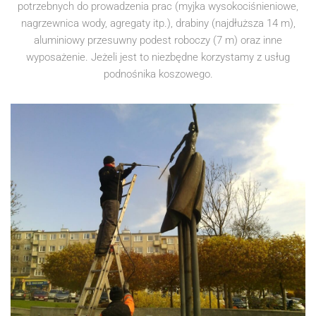
potrzebnych do prowadzenia prac (myjka wysokociśnieniowe,
nagrzewnica wody, agregaty itp.), drabiny (najdłuższa 14 m),
aluminiowy przesuwny podest roboczy (7 m) oraz inne
wyposażenie. Jeżeli jest to niezbędne korzystamy z usług
podnośnika koszowego.